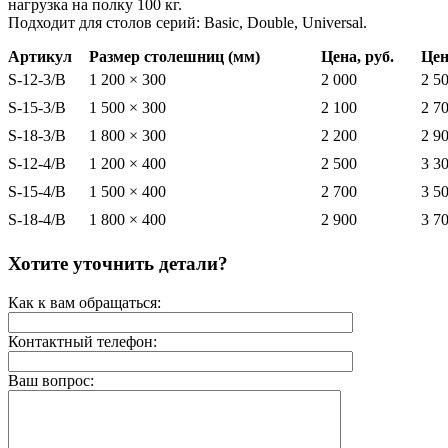
нагрузка на полку 100 кг.
Подходит для столов серий: Вasic, Double, Universal.
Артикул
Размер столешниц (мм)
Цена, руб.
Цен
S-12-3/B
1 200 × 300
2 000
2 5
S-15-3/B
1 500 × 300
2 100
2 7
S-18-3/B
1 800 × 300
2 200
2 9
S-12-4/B
1 200 × 400
2 500
3 3
S-15-4/B
1 500 × 400
2 700
3 5
S-18-4/B
1 800 × 400
2 900
3 7
Хотите уточнить детали?
Как к вам обращаться:
Контактный телефон:
Ваш вопрос: