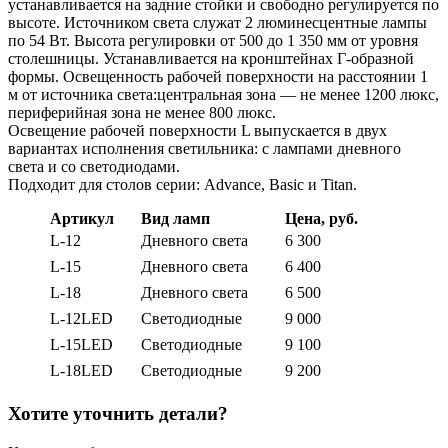
устанавливается на задние стойки и свободно регулируется по
высоте. Источником света служат 2 люминесцентные лампы
по 54 Вт. Высота регулировки от 500 до 1 350 мм от уровня
столешницы. Устанавливается на кронштейнах Г-образной
формы. Освещенность рабочей поверхности на расстоянии 1
м от источника света:центральная зона — не менее 1200 люкс,
периферийная зона не менее 800 люкс.
Освещение рабочей поверхности L выпускается в двух
вариантах исполнения светильника: с лампами дневного
света и со светодиодами.
Подходит для столов серии: Advance, Вasic и Titan.
Артикул
Вид ламп
Цена, руб.
L-12
Дневного света
6 300
L-15
Дневного света
6 400
L-18
Дневного света
6 500
L-12LED
Светодиодные
9 000
L-15LED
Светодиодные
9 100
L-18LED
Светодиодные
9 200
Хотите уточнить детали?