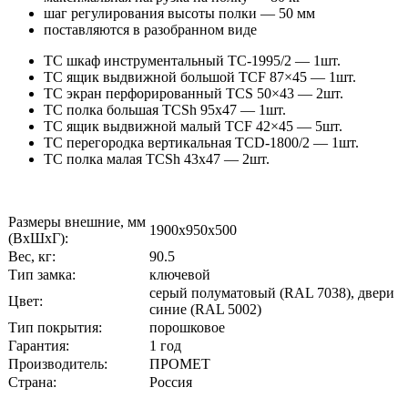
шаг регулирования высоты полки — 50 мм
поставляются в разобранном виде
TC шкаф инструментальный TC-1995/2 — 1шт.
TC ящик выдвижной большой TCF 87×45 — 1шт.
TC экран перфорированный TCS 50×43 — 2шт.
TC полка большая TCSh 95х47 — 1шт.
TC ящик выдвижной малый TCF 42×45 — 5шт.
TC перегородка вертикальная TCD-1800/2 — 1шт.
TC полка малая TCSh 43х47 — 2шт.
Размеры внешние, мм
1900x950x500
(ВхШхГ):
Вес, кг:
90.5
Тип замка:
ключевой
cерый полуматовый (RAL 7038), двери
Цвет:
синие (RAL 5002)
Тип покрытия:
порошковое
Гарантия:
1 год
Производитель:
ПРОМЕТ
Страна:
Россия